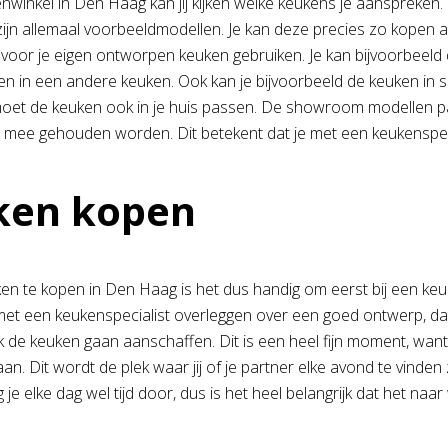
enwinkel in Den Haag kan jij kijken welke keukens je aanspreke
zijn allemaal voorbeeldmodellen. Je kan deze precies zo kopen a
ie voor je eigen ontworpen keuken gebruiken. Je kan bijvoorbeel
n in een andere keuken. Ook kan je bijvoorbeeld de keuken in sp
et de keuken ook in je huis passen. De showroom modellen passe
 mee gehouden worden. Dit betekent dat je met een keukenspecia
ken kopen
n te kopen in Den Haag is het dus handig om eerst bij een keuk
met een keukenspecialist overleggen over een goed ontwerp, dat o
k de keuken gaan aanschaffen. Dit is een heel fijn moment, want
taan. Dit wordt de plek waar jij of je partner elke avond te vinde
je elke dag wel tijd door, dus is het heel belangrijk dat het naar