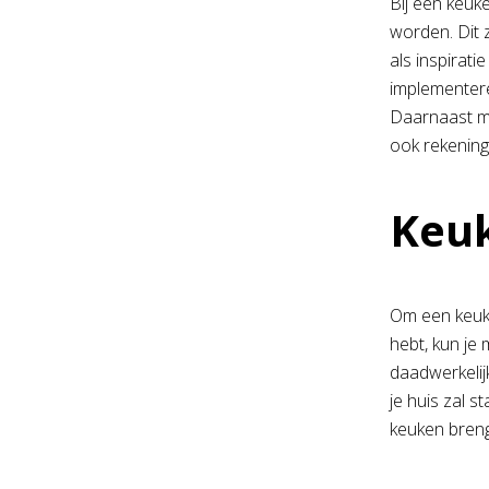
Bij een keuk
worden. Dit 
als inspirat
implementere
Daarnaast mo
ook rekening
Keu
Om een keuke
hebt, kun je 
daadwerkelij
je huis zal s
keuken breng 