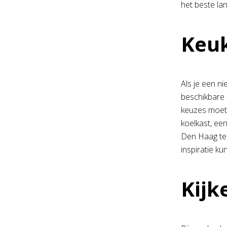
het beste la
Keuk
Als je een ni
beschikbare 
keuzes moete
koelkast, ee
Den Haag ter
inspiratie k
Kijk