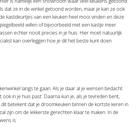
n. Hier is namelijk een showroom waar veel keukens getoond
ls dat ze in de winkel getoond worden, maar je kan ze ook
d de kastdeurtjes van een keuken heel mooi vinden en deze
iegelbeeld willen of bijvoorbeeld met een kastje meer.
n echter nooit precies in je huis. Hier moet natuurlijk
list kan overleggen hoe je dit het beste kunt doen.
enwinkel langs te gaan. Als je daar al je wensen bedacht
ok in je huis past. Daarna kun je, als je tevreden bent,
 dit betekent dat je droomkeuken binnen de kortste keren in
n zal zijn om de lekkerste gerechten klaar te maken. In de
 wens is.