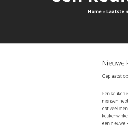
Home
»
Laatste 
Nieuwe k
Geplaatst o
Een keuken is
mensen hebbe
dat veel me
keukenwinkel
een nieuwe k