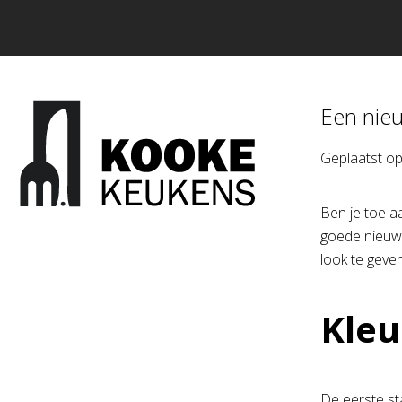
Een nie
Geplaatst o
Ben je toe a
goede nieuws
look te geven
Kleu
De eerste st