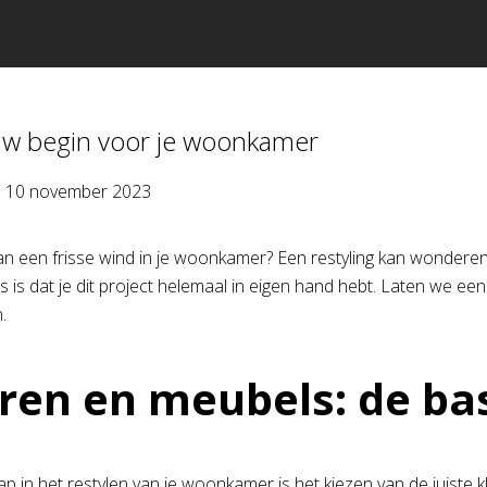
uw begin voor je woonkamer
p
10 november 2023
an een frisse wind in je woonkamer? Een restyling kan wonderen d
 is dat je dit project helemaal in eigen hand hebt. Laten we 
.
ren en meubels: de ba
ap in het restylen van je woonkamer is het kiezen van de juiste