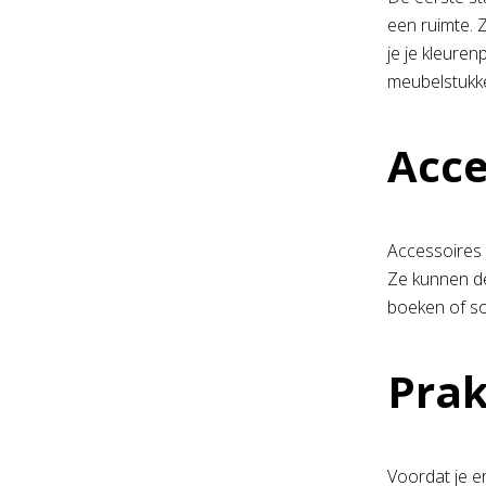
een ruimte. 
je je kleure
meubelstukk
Acce
Accessoires 
Ze kunnen de
boeken of so
Prak
Voordat je e